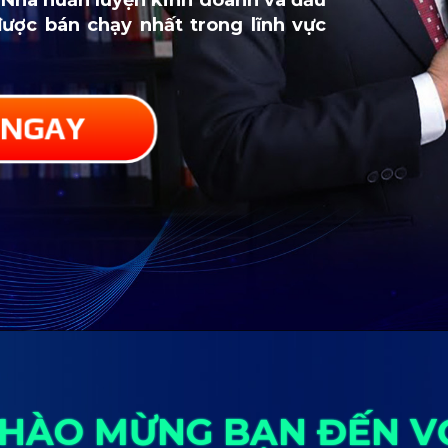
được bán chạy nhất trong lĩnh vực
 NGAY
HÀO MỪNG BẠN ĐẾN V