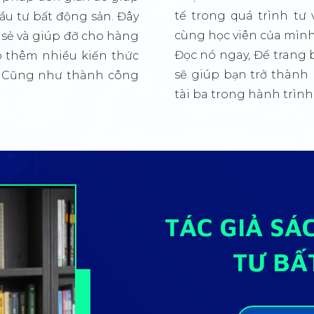
tế trong quá trình tư
đầu tư bất động sản. Đây
cùng học viên của mình
a sẻ và giúp đỡ cho hàng
Đọc nó ngay, Để trang 
có thêm nhiều kiến thức
sẽ giúp bạn trở thàn
n, Cũng như thành công
tài ba trong hành trình
TÁC GIẢ SÁ
TƯ BẤ