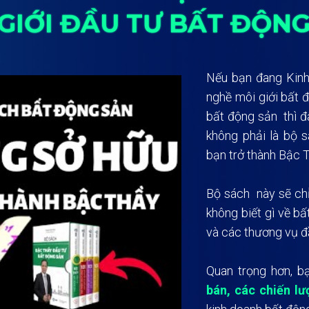
GIỚI ĐẦU TƯ BẤT ĐỘN
Nếu bạn đang Kinh
nghề môi giới bất 
bất động sản thì
đ
không phải là bộ
s
bạn trở thành Bậc 
Bộ sách này sẽ ch
không biết gì về b
và các thương vụ đầ
Quan trọng hơn, b
bán, các chiến lư