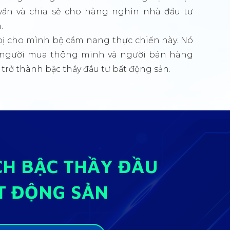
 vấn và chia sẻ cho hàng nghìn nhà đầu tư
.
bị cho mình bộ cẩm nang thực chiến này. Nó
h người mua thông minh và người bán hàng
 trở thành bậc thầy đầu tư bất động sản.
CH BẬC THẦY ĐẦU
T ĐỘNG SẢN