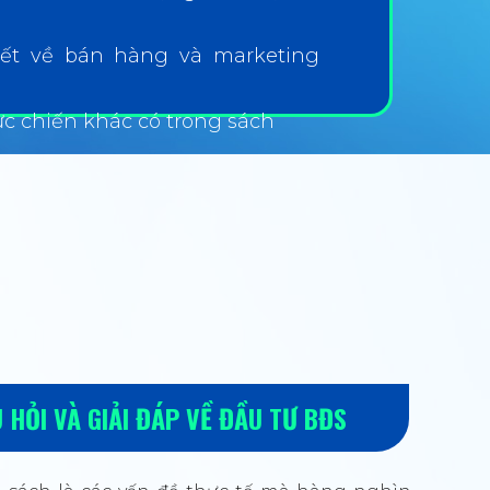
ết về bán hàng và marketing
c chiến khác có trong sách
 HỎI VÀ GIẢI ĐÁP VỀ ĐẦU TƯ BĐS