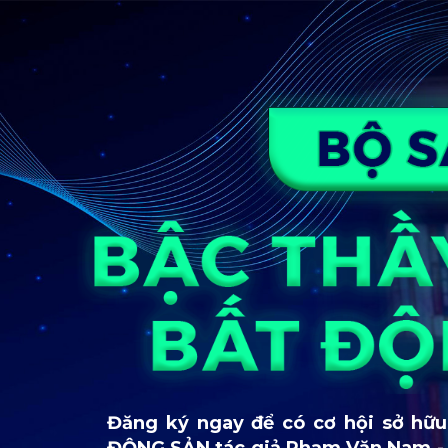
Đăng ký ngay để có cơ hội sở h
ĐỘNG SẢN tác giả Phạm Văn Nam - 