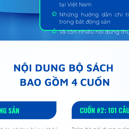
tại Việt Nam
Những hướng dẫn chi ti
trong bất động sản
Và còn nhiều nội dung thự
NỘI DUNG BỘ SÁCH
BAO GỒM 4 CUỐN
CUỐN #2: 101 CÂU
NG SẢN