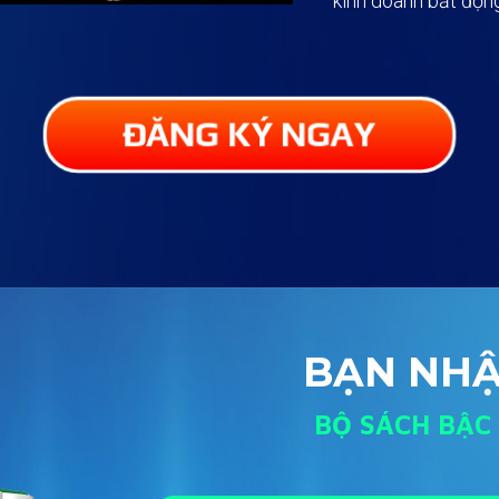
kinh doanh bất độn
ĐĂNG KÝ NGAY
BẠN NHẬ
BỘ SÁCH BẬC