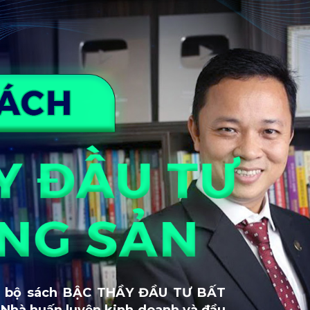
ữu bộ sách BẬC THẦY ĐẦU TƯ BẤT
Nhà huấn luyện kinh doanh và đầu