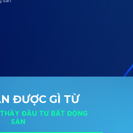
g sản.
N ĐƯỢC GÌ TỪ
 THẦY ĐẦU TƯ BẤT ĐỘNG
SẢN