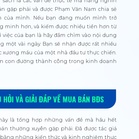
 sách là các vấn đề thực tế mà hàng nghìn
ản gặp phải và được Phạm Văn Nam chia sẻ
m của mình. Nếu bạn đang muốn mình trở
g minh hơn, và kiếm được nhiều tiền hơn từ
hì việc của bạn là hãy đắm chìm vào nội dung
g một vài ngày. Bạn sẽ nhận được rất nhiều
ọc xương máu của một nhà đầu tư thực chiến.
ắn con đường thành công trong kinh doanh
U HỎI VÀ GIẢI ĐÁP VỀ MUA BÁN BĐS
này là tổng hợp những vấn đề mà hầu hết
án thường xuyên gặp phải. Đã được tác giả
bằng những kiến thức và kinh nghiệm thực