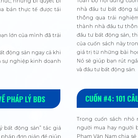
Toàn bộ nội dung cuốn
hức, những bí quyết bí
nhà đầu tư bất động s
a bán thực tế được tái
thông qua trải nghiệ
thành nhà đầu tư thôn
đầu tư bất động sản, t
ạn lớn của mình đã trải
của cuốn sách này tron
giá trị từ những bài h
ất động sản ngay cả khi
Nó sẽ giúp bạn rút ng
ốn sự nghiệp kinh doanh
và đầu tư bất động sản.
CUỐN #4: 101 CÂ
VỀ PHÁP LÝ BĐS
Trong cuốn sách nhỏ 
người mua hay người b
ý bất động sản” tác giả
Phạm Văn Nam chia sẻ 
i pháp đơn giản để giúp