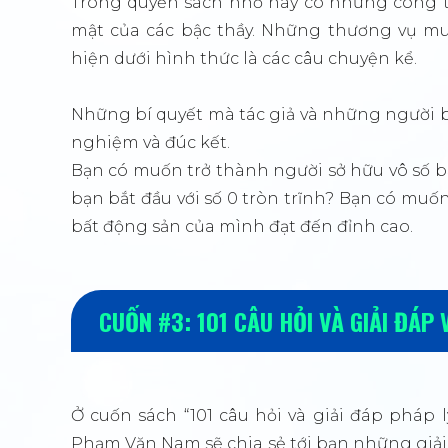
Trong quyển sách nhỏ này có những công t
mật của các bậc thầy. Những thương vụ mu
hiện dưới hình thức là các câu chuyện kể.
Những bí quyết mà tác giả và những người b
nghiệm và đúc kết.
Bạn có muốn trở thành người sở hữu vô số b
bạn bắt đầu với số 0 tròn trĩnh? Bạn có mu
bất động sản của mình đạt đến đỉnh cao.
CUỐN #3: 101 CÂU HỎI VÀ GIẢI ĐÁP 
Ở cuốn sách “101 câu hỏi và giải đáp pháp l
Phạm Văn Nam sẽ chia sẻ tới bạn những giả